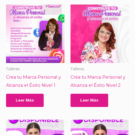
mú
var
La
op
se
pu
ele
en
la
Talleres
Talleres
pá
Crea tu Marca Personal y
Crea tu Marca Personal y
de
Alcanza el Éxito Nivel 1
Alcanza el Éxito Nivel 2
pr
Leer Más
Leer Más