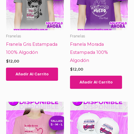
Franelas
Franelas
Franela Gris Estampada
Franela Morada
100% Algodón
Estampada 100%
Algodón
$
12,00
$
12,00
Añadir Al Carrito
Añadir Al Carrito